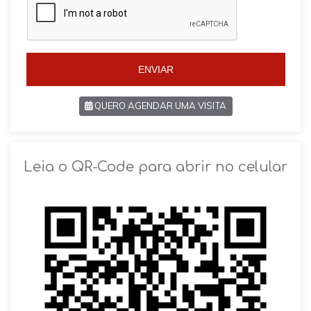
i
l
l
+
+
5
5
5
5
ENVIAR
QUERO AGENDAR UMA VISITA
SOLICITAR AGENDAMENTO
Leia o QR-Code para abrir no celular
VOLTAR