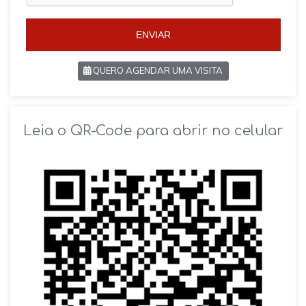
5
5
5
5
ENVIAR
QUERO AGENDAR UMA VISITA
SOLICITAR AGENDAMENTO
Leia o QR-Code para abrir no celular
VOLTAR