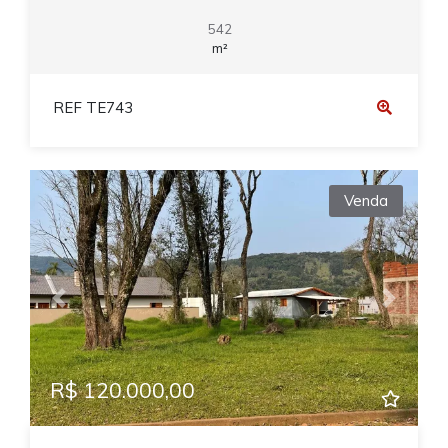
542
m²
REF TE743
Venda
Previous
Next
R$ 120.000,00