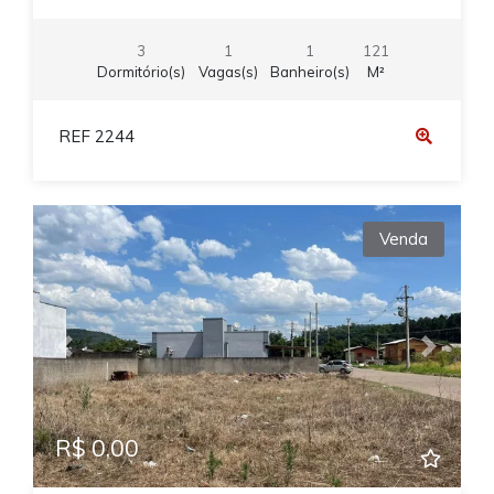
3
1
1
121
Dormitório(s)
Vagas(s)
Banheiro(s)
M²
REF 2244
Venda
Previous
Next
R$ 0,00