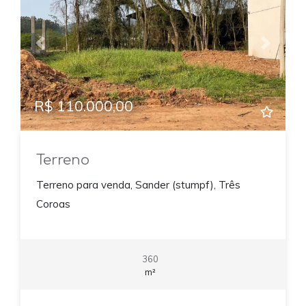
Previous
Next
R$ 110.000,00
Terreno
Terreno para venda, Sander (stumpf), Três
Coroas
360
m²