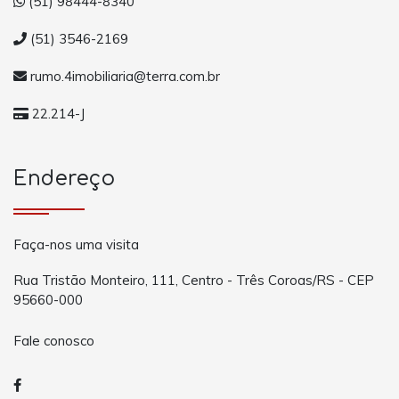
(51) 98444-8340
(51) 3546-2169
rumo.4imobiliaria@terra.com.br
22.214-J
Endereço
Faça-nos uma visita
Rua Tristão Monteiro, 111, Centro - Três Coroas/RS - CEP
95660-000
Fale conosco