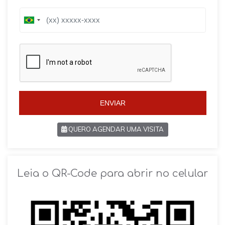
B
B
r
r
a
a
z
z
i
i
l
l
+
+
5
5
5
5
ENVIAR
QUERO AGENDAR UMA VISITA
SOLICITAR AGENDAMENTO
Leia o QR-Code para abrir no celular
VOLTAR