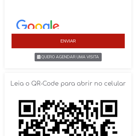
a
z
z
i
i
l
l
+
+
5
5
5
5
ENVIAR
QUERO AGENDAR UMA VISITA
SOLICITAR AGENDAMENTO
Leia o QR-Code para abrir no celular
VOLTAR