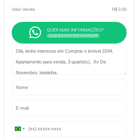
Valor Venda
R$ 0,00
QUER MAIS INFORMAÇÕES?
CLIQUE E FALE POR WHATSAPP
Qual o melhor dia e horário pra você?
B
B
r
r
a