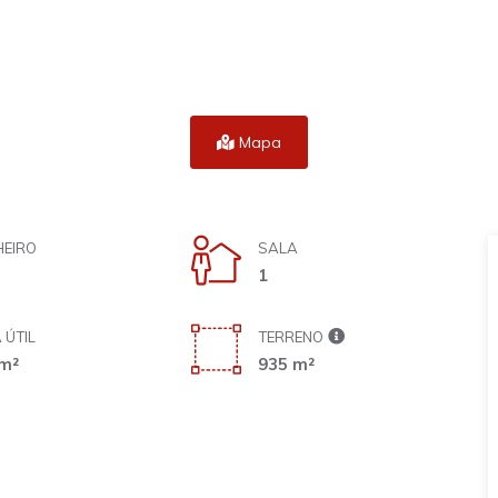
Mapa
EIRO
SALA
1
 ÚTIL
TERRENO
m²
935 m²