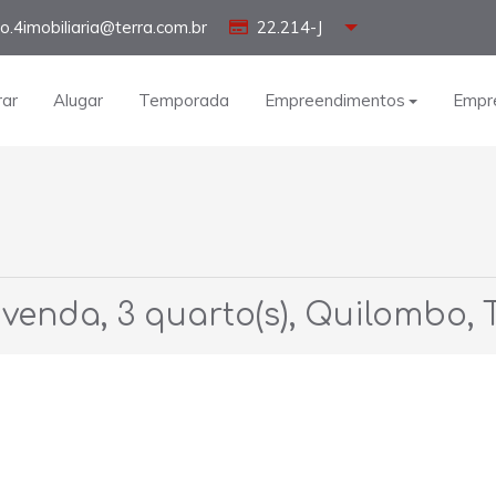
o.4imobiliaria@terra.com.br
22.214-J
ar
Alugar
Temporada
Empreendimentos
Empr
venda, 3 quarto(s), Quilombo, 