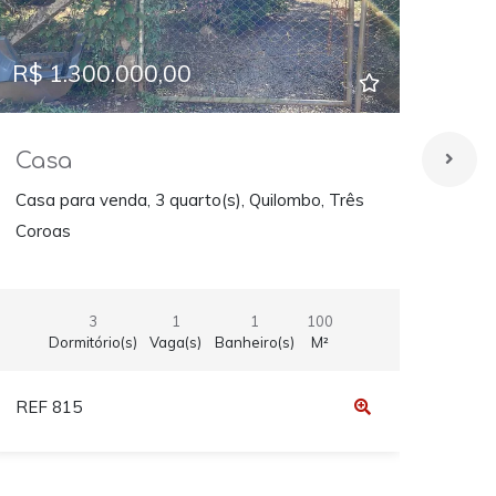
R$ 1.300.000,00
R$ 
Casa
Ca
Casa para venda, 3 quarto(s), Quilombo, Três
Casa
Coroas
Coro
3
1
1
100
Dormitório(s)
Vaga(s)
Banheiro(s)
M²
REF 815
REF 