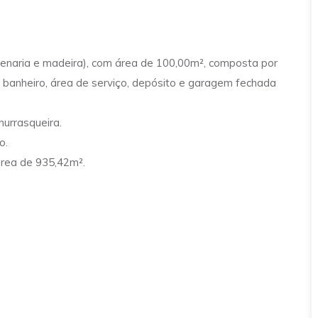
lvenaria e madeira), com área de 100,00m², composta por
01) banheiro, área de serviço, depósito e garagem fechada
hurrasqueira.
o.
área de 935,42m².