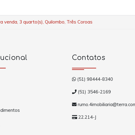
a venda, 3 quarto(s), Quilombo, Três Coroas
tucional
Contatos
(51) 98444-8340
(51) 3546-2169
rumo.4imobiliaria@terra.co
dimentos
22.214-J
a