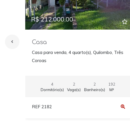
R$ 212.000,00
Casa
Casa para venda, 4 quarto(s), Quilombo, Três
Coroas
4
2
2
192
Dormitório(s)
Vaga(s)
Banheiro(s)
M²
REF 2182