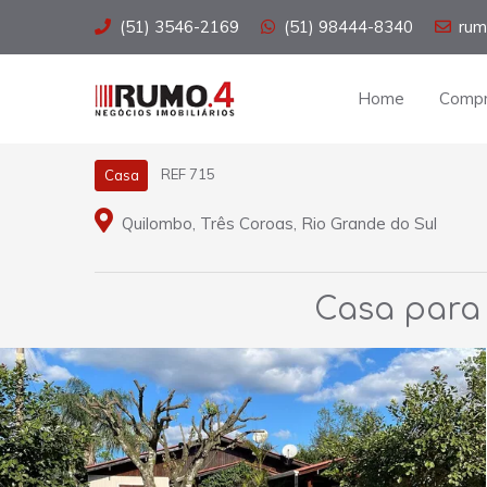
(51) 3546-2169
(51) 98444-8340
rum
Home
Compr
REF 715
Casa
Quilombo, Três Coroas, Rio Grande do Sul
Casa para 