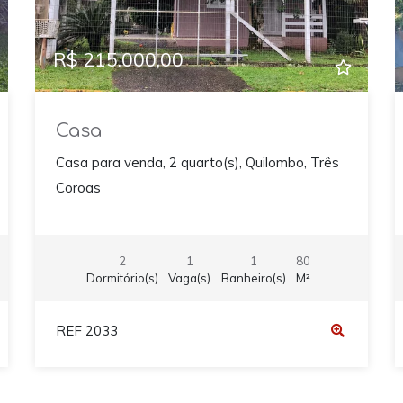
R$ 215.000,00
Casa
Casa para venda, 2 quarto(s), Quilombo, Três
Coroas
2
1
1
80
Dormitório(s)
Vaga(s)
Banheiro(s)
M²
REF 2033