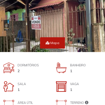
Mapa
DORMITÓRIOS
BANHEIRO
2
1
SALA
VAGA
1
1
ÁREA ÚTIL
TERRENO