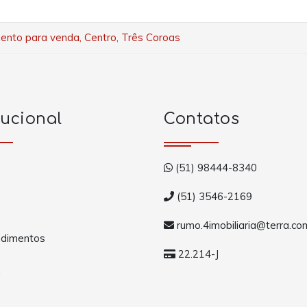
nto para venda, Centro, Três Coroas
tucional
Contatos
(51) 98444-8340
(51) 3546-2169
rumo.4imobiliaria@terra.co
dimentos
22.214-J
a