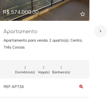
R$ 574.000,00
R$ 
Apartamento
Ap
Apartamento para venda, 2 quarto(s), Centro,
Apar
Três Coroas
Três
2
1
1
Dormitório(s)
Vaga(s)
Banheiro(s)
REF AP726
REF