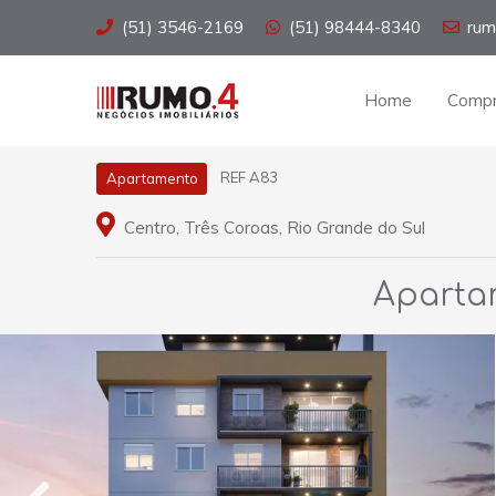
(51) 3546-2169
(51) 98444-8340
rum
Home
Compr
REF A83
Apartamento
Centro, Três Coroas, Rio Grande do Sul
Apartam