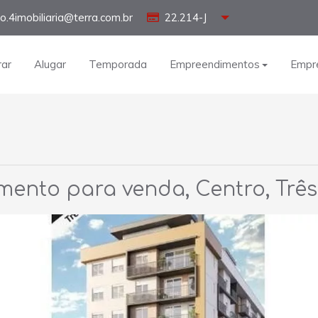
o.4imobiliaria@terra.com.br
22.214-J
ar
Alugar
Temporada
Empreendimentos
Empr
ento para venda, Centro, Trê