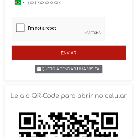
B
r
r
a
a
z
z
i
i
l
l
+
+
5
5
5
5
ENVIAR
QUERO AGENDAR UMA VISITA
SOLICITAR AGENDAMENTO
Leia o QR-Code para abrir no celular
VOLTAR