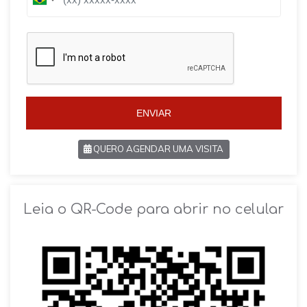
B
r
r
a
a
z
z
i
i
l
l
+
+
5
5
5
5
ENVIAR
QUERO AGENDAR UMA VISITA
SOLICITAR AGENDAMENTO
Leia o QR-Code para abrir no celular
VOLTAR