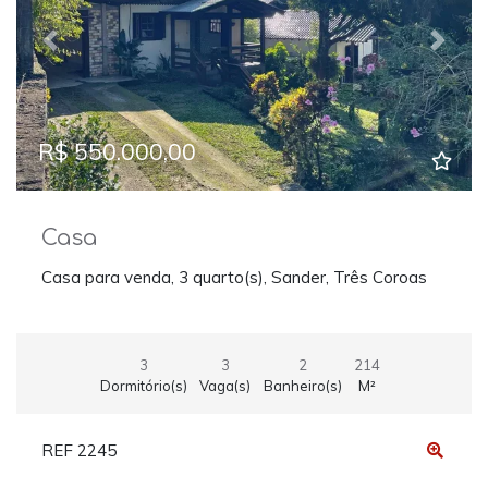
Previous
Next
R$ 550.000,00
Casa
Casa para venda, 3 quarto(s), Sander, Três Coroas
3
3
2
214
Dormitório(s)
Vaga(s)
Banheiro(s)
M²
REF 2245