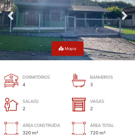
Mapa
DORMITÓRIOS
BANHEIROS
4
3
SALA(S)
VAGAS
2
2
ÁREA CONSTRUÍDA
ÁREA TOTAL
320 m²
720 m²