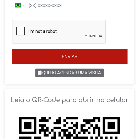
B
B
r
r
a
a
z
z
i
i
l
l
+
+
5
5
5
5
ENVIAR
QUERO AGENDAR UMA VISITA
SOLICITAR AGENDAMENTO
Leia o QR-Code para abrir no celular
VOLTAR