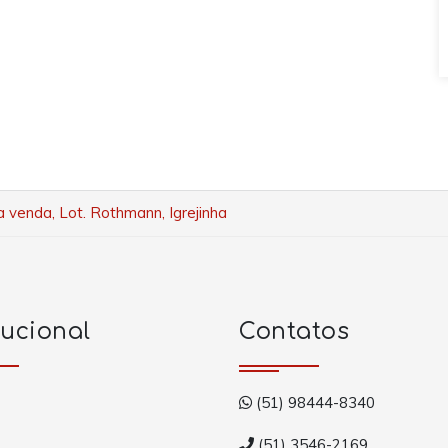
ra venda, Lot. Rothmann, Igrejinha
tucional
Contatos
(51) 98444-8340
(51) 3546-2169