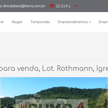
o.4imobiliaria@terra.com.br
22.214-J
ar
Alugar
Temporada
Empreendimentos
Empr
 para venda, Lot. Rothmann, Igr