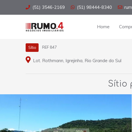
(51) 3546-2169
(51) 98444-8340
rum
Home
Compr
REF 847
Sítio
Lot. Rothmann, Igrejinha, Rio Grande do Sul
Sítio