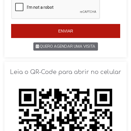
i
i
l
l
+
+
5
5
5
5
ENVIAR
QUERO AGENDAR UMA VISITA
SOLICITAR AGENDAMENTO
Leia o QR-Code para abrir no celular
VOLTAR