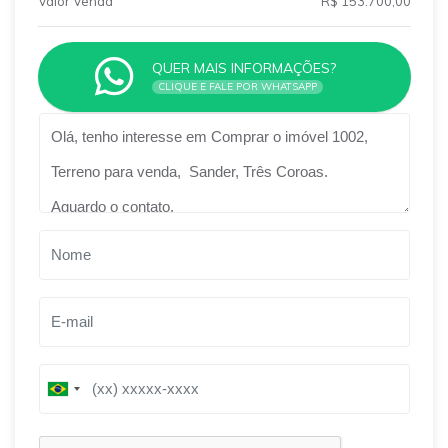
Valor Venda
R$ 153.700,00
QUER MAIS INFORMAÇÕES?
CLIQUE E FALE POR WHATSAPP
Qual o melhor dia e horário pra você?
B
B
r
r
a
a
z
z