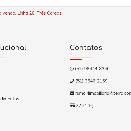
ra venda, Linha 28, Três Coroas
tucional
Contatos
(51) 98444-8340
(51) 3546-2169
rumo.4imobiliaria@terra.co
dimentos
22.214-J
a