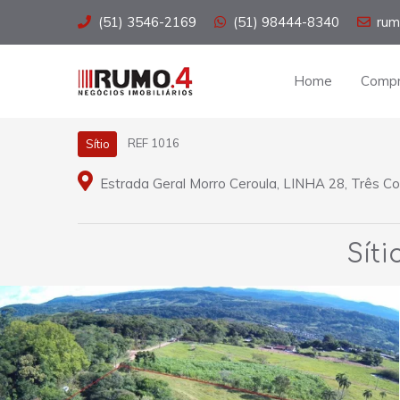
(51) 3546-2169
(51) 98444-8340
rum
Home
Compr
REF 1016
Sítio
Estrada Geral Morro Ceroula, LINHA 28, Três Co
Síti