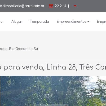
o.4imobiliaria@terra.com.br
22.214-J
ar
Alugar
Temporada
Empreendimentos
Empr
roas, Rio Grande do Sul
o para venda, Linha 28, Três C