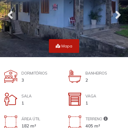
Mapa
DORMITÓRIOS
BANHEIROS
3
2
SALA
VAGA
1
1
ÁREA ÚTIL
TERRENO
182 m²
405 m²