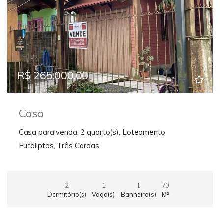
R$ 265.000,00
Casa
Casa para venda, 2 quarto(s), Loteamento
Eucaliptos, Três Coroas
2
1
1
70
Dormitório(s)
Vaga(s)
Banheiro(s)
M²