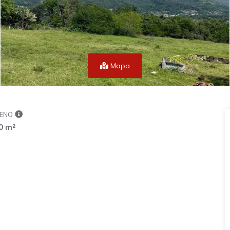
Mapa
ENO
0 m²