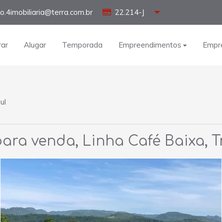
o.4imobiliaria@terra.com.br
22.214-J
ar
Alugar
Temporada
Empreendimentos
Empr
ul
ara venda, Linha Café Baixa, T