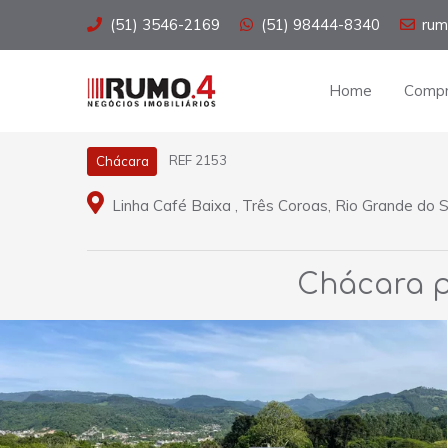
(51) 3546-2169
(51) 98444-8340
rum
Home
Compr
REF 2153
Chácara
Linha Café Baixa , Três Coroas, Rio Grande do S
Chácara p