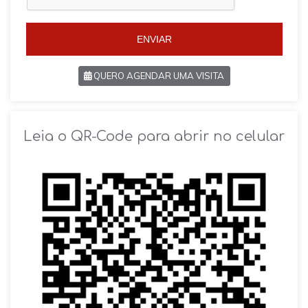
+
5
5
5
5
ENVIAR
QUERO AGENDAR UMA VISITA
SOLICITAR AGENDAMENTO
Leia o QR-Code para abrir no celular
VOLTAR