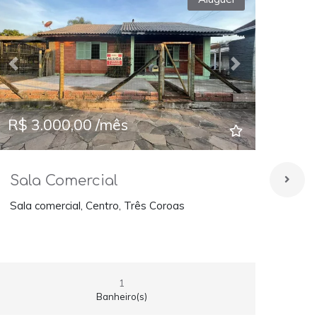
Previous
Next
Prev
R$ 3.000,00 /mês
R$ 
Sala Comercial
Sal
Sala comercial, Centro, Três Coroas
Sala 
Coro
1
Banheiro(s)