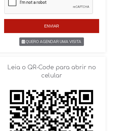
l
l
+
+
5
5
5
5
ENVIAR
QUERO AGENDAR UMA VISITA
SOLICITAR AGENDAMENTO
Leia o QR-Code para abrir no
celular
VOLTAR