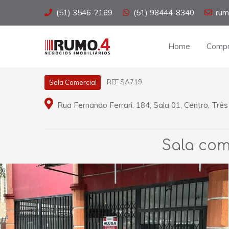
(51) 3546-2169
(51) 98444-8340
rum
Home
Compr
REF SA719
Sala Comercial
Rua Fernando Ferrari, 184, Sala 01, Centro, Três
Sala com