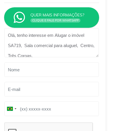
QUER MAIS INFORMAÇÕES?
CLIQUE E FALE POR WHATSAPP
Qual o melhor dia e horário pra você?
B
B
r
r
a
a
z
z
i
i