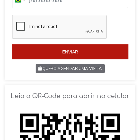
B
r
r
a
a
z
z
i
i
l
l
+
+
5
5
5
5
ENVIAR
QUERO AGENDAR UMA VISITA
SOLICITAR AGENDAMENTO
Leia o QR-Code para abrir no celular
VOLTAR